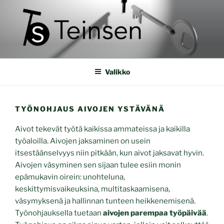
Siirry
sisältöön
koulutuspalvelut, työnohjaus, valokuvaus, toimittaja
Valikko
TYÖNOHJAUS AIVOJEN YSTÄVÄNÄ
Aivot tekevät työtä kaikissa ammateissa ja kaikilla
työaloilla. Aivojen jaksaminen on usein
itsestäänselvyys niin pitkään, kun aivot jaksavat hyvin.
Aivojen väsyminen sen sijaan tulee esiin monin
epämukavin oirein: unohteluna,
keskittymisvaikeuksina, multitaskaamisena,
väsymyksenä ja hallinnan tunteen heikkenemisenä.
Työnohjauksella tuetaan
aivojen parempaa työpäivää
.