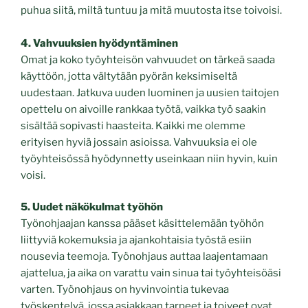
puhua siitä, miltä tuntuu ja mitä muutosta itse toivoisi.
4. Vahvuuksien hyödyntäminen
Omat ja koko työyhteisön vahvuudet on tärkeä saada
käyttöön, jotta vältytään pyörän keksimiseltä
uudestaan. Jatkuva uuden luominen ja uusien taitojen
opettelu on aivoille rankkaa työtä, vaikka työ saakin
sisältää sopivasti haasteita. Kaikki me olemme
erityisen hyviä jossain asioissa. Vahvuuksia ei ole
työyhteisössä hyödynnetty useinkaan niin hyvin, kuin
voisi.
5. Uudet näkökulmat työhön
Työnohjaajan kanssa pääset käsittelemään työhön
liittyviä kokemuksia ja ajankohtaisia työstä esiin
nousevia teemoja. Työnohjaus auttaa laajentamaan
ajattelua, ja aika on varattu vain sinua tai työyhteisöäsi
varten. Työnohjaus on hyvinvointia tukevaa
työskentelyä, jossa asiakkaan tarpeet ja toiveet ovat