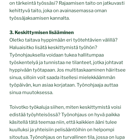
on tärkeintä työssäsi? Rajaamisen taito on jatkuvasti
kehittyvä taito, joka on avainasemassa oman
työssäjaksamisen kannalta.
3. Keskittymisen lisääminen
Oletko taitava hyppimään eri työtehtävien välillä?
Haluaisitko lisätä keskittymistä työhön?
Työnohjauksella voidaan tukea hallitumpaa
työskentelyä ja tunnistaa ne tilanteet, jotka johtavat
hyppivään työtapaan. Jos multitaskaaminen häiritsee
sinua, silloin voit saada itsellesi mielekkäämmän
työpäivän, kun asiaa korjataan. Työnohjaaja auttaa
sinua muutoksessa.
Toivotko työkaluja siihen, miten keskittymistä voisi
edistää työyhteisössä? Työnohjaus on hyvä paikka
käsitellä tätä teemaa niin, että kaikkien ääni tulee
kuulluksi ja yhteisiin pelisääntöihin on helpompi
sitoutua. Työnohjaus on turvallinen tila, jossa on lupa