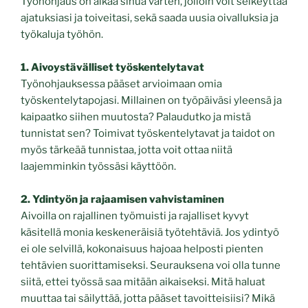
Työnohjaus on aikaa sinua varten, jolloin voit selkeyttää
ajatuksiasi ja toiveitasi, sekä saada uusia oivalluksia ja
työkaluja työhön.
1. Aivoystävälliset työskentelytavat
Työnohjauksessa pääset arvioimaan omia
työskentelytapojasi. Millainen on työpäiväsi yleensä ja
kaipaatko siihen muutosta? Palaudutko ja mistä
tunnistat sen? Toimivat työskentelytavat ja taidot on
myös tärkeää tunnistaa, jotta voit ottaa niitä
laajemminkin työssäsi käyttöön.
2. Ydintyön ja rajaamisen vahvistaminen
Aivoilla on rajallinen työmuisti ja rajalliset kyvyt
käsitellä monia keskeneräisiä työtehtäviä. Jos ydintyö
ei ole selvillä, kokonaisuus hajoaa helposti pienten
tehtävien suorittamiseksi. Seurauksena voi olla tunne
siitä, ettei työssä saa mitään aikaiseksi. Mitä haluat
muuttaa tai säilyttää, jotta pääset tavoitteisiisi? Mikä